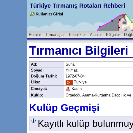
Türkiye Tırmanış Rotaları Rehberi
Kullanıcı Girişi
Rotalar
Tırmanışlar
Etkinlikler
Alanlar
Bölgeler
Dağl
Tırmanıcı Bilgileri
Ad:
Suna
Soyad:
Yılmaz
Doğum Tarihi:
1972-07-04
Ülke:
Türkiye
Cinsiyet:
Kadın
Kulüp:
Ortadoğu Arama-Kurtarma Dağcılık ve
Kulüp Geçmişi
Kayıtlı kulüp bulunmuy