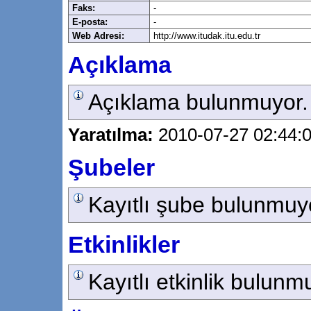
Faks:
-
E-posta:
-
Web Adresi:
http://www.itudak.itu.edu.tr
Açıklama
Açıklama bulunmuyor.
Yaratılma:
2010-07-27 02:44:
Şubeler
Kayıtlı şube bulunmuy
Etkinlikler
Kayıtlı etkinlik bulunm