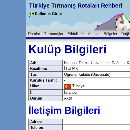
Türkiye Tırmanış Rotaları Rehberi
Kullanıcı Girişi
Rotalar
Tırmanışlar
Etkinlikler
Alanlar
Bölgeler
Dağl
Kulüp Bilgileri
Ad:
İstanbul Teknik Üniversitesi Dağcılık K
Kısaltma:
İTUDAK
Tür:
Öğrenci Kulübü (Üniversite)
Kuruluş Tarihi:
-
Ülke:
Türkiye
İl:
İstanbul
Durum:
Aktif
İletişim Bilgileri
Adres:
-
Telefon:
-