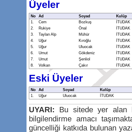
Üyeler
No
Ad
Soyad
Kulüp
1.
Cem
Bozkuş
İTUDAK
2.
Rukiye
Önal
İTUDAK
3.
Taylan Alp
Mühür
İTUDAK
4.
Uğur
Kıroğlu
İTUDAK
5.
Uğur
Uluocak
İTUDAK
6.
Umut
Gökdeniz
İTUDAK
7.
Umut
Şenliol
İTUDAK
8.
Volkan
Çakır
İTUDAK
Eski Üyeler
No
Ad
Soyad
Kulüp
1.
Uğur
Uluocak
İTUDAK
UYARI:
Bu sitede yer alan bi
bilgilendirme amacı taşımakta
güncelliği katkıda bulunan yaz