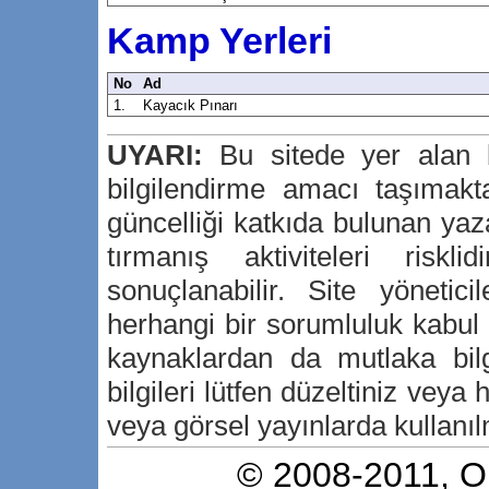
Kamp Yerleri
No
Ad
1.
Kayacık Pınarı
UYARI:
Bu sitede yer alan bi
bilgilendirme amacı taşımakta
güncelliği katkıda bulunan yaz
tırmanış aktiviteleri risk
sonuçlanabilir. Site yönetici
herhangi bir sorumluluk kabu
kaynaklardan da mutlaka bilg
bilgileri lütfen düzeltiniz veya h
veya görsel yayınlarda kullanılm
© 2008-2011,
O