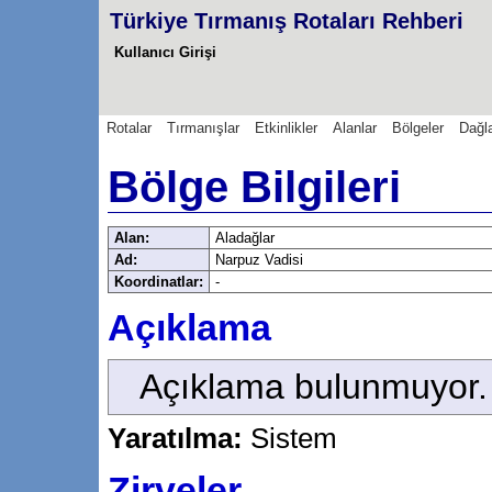
Türkiye Tırmanış Rotaları Rehberi
Kullanıcı Girişi
Rotalar
Tırmanışlar
Etkinlikler
Alanlar
Bölgeler
Dağl
Bölge Bilgileri
Alan:
Aladağlar
Ad:
Narpuz Vadisi
Koordinatlar:
-
Açıklama
Açıklama bulunmuyor.
Yaratılma:
Sistem
Zirveler