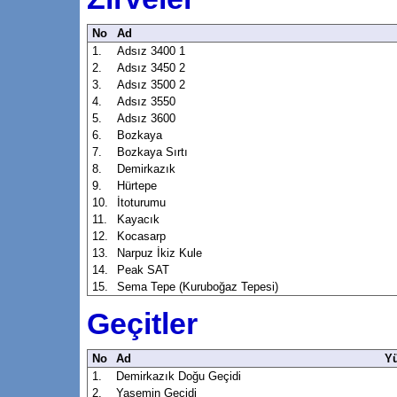
No
Ad
1.
Adsız 3400 1
2.
Adsız 3450 2
3.
Adsız 3500 2
4.
Adsız 3550
5.
Adsız 3600
6.
Bozkaya
7.
Bozkaya Sırtı
8.
Demirkazık
9.
Hürtepe
10.
İtoturumu
11.
Kayacık
12.
Kocasarp
13.
Narpuz İkiz Kule
14.
Peak SAT
15.
Sema Tepe (Kuruboğaz Tepesi)
Geçitler
No
Ad
Yü
1.
Demirkazık Doğu Geçidi
2.
Yasemin Geçidi