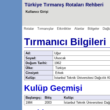
Türkiye Tırmanış Rotaları Rehberi
Kullanıcı Girişi
Rotalar
Tırmanışlar
Etkinlikler
Alanlar
Bölgeler
Dağl
Tırmanıcı Bilgileri
Ad:
Uğur
Soyad:
Uluocak
Doğum Tarihi:
1962
Ülke:
Türkiye
Cinsiyet:
Erkek
Kulüp:
İstanbul Teknik Üniversitesi Dağcılık 
Kulüp Geçmişi
Başlangıç:
Bitiş
Kulüp:
1984
2003
İstanbul Teknik Üniversitesi Da