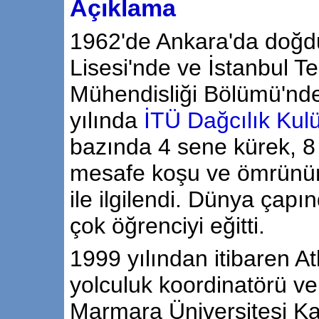
Açıklama
1962'de Ankara'da doğd
Lisesi'nde ve İstanbul T
Mühendisliği Bölümü'nd
yılında
İTÜ Dağcılık Kul
bazında 4 sene kürek, 8
mesafe koşu ve ömrünün s
ile ilgilendi. Dünya çapı
çok öğrenciyi eğitti.
1999 yılından itibaren At
yolculuk koordinatörü ve 
Marmara Üniversitesi K